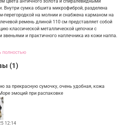
ем цвета античного золота и спиралевидными
и. Внутри сумка обшита микрофиброй, разделена
м-перегородкой на молнии и снабжена карманом на
Плечевой ремень длиной 110 см представляет собой
цию классической металлической цепочки с
 звеньями и практичного наплечника из кожи наппа.
ь полностью
ка: Хлопок 50% Полиуретан 50%
й материал: Овечья кожа 100%
ы (1)
ар: ЦАМ 100%
ю за прекрасную сумочку, очень удобная, кожа
19 cm
Море эмоций при распаковке
 11 cm
7 cm
25 12:14