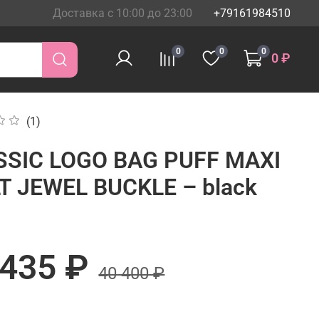
Доставка с 10:00 до 23:00
+79161984510
0
0
0
0 ₽
(1)
SSIC LOGO BAG PUFF MAXI
T JEWEL BUCKLE – black
 435 ₽
40 400 ₽