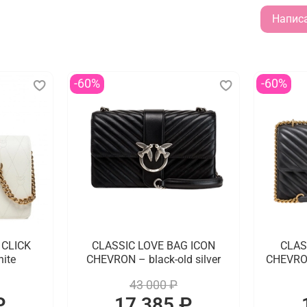
Напис
-60%
-60%
 CLICK
CLASSIC LOVE BAG ICON
CLAS
ite
CHEVRON – black-old silver
CHEVRON
43 000 ₽
₽
17 385 ₽