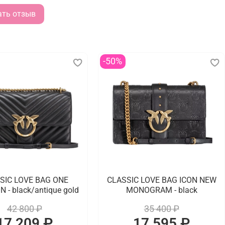
ать отзыв
-50%
SIC LOVE BAG ONE
CLASSIC LOVE BAG ICON NEW
 - black/antique gold
MONOGRAM - black
42 800 ₽
35 400 ₽
17 209 ₽
17 595 ₽