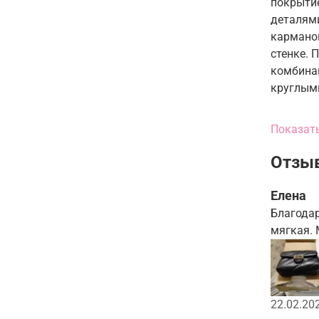
покрыти
деталям
кармано
стенке. 
комбина
круглыми
Состав:
Показат
Подклад
Наружны
Отзыв
Аксессу
Елена
Размер:
Благодар
высота: 
мягкая. 
ширина:
длина: 2
22.02.20