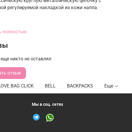
ссическую круглую металлическую цепочку с
ой регулируемой накладкой из кожи наппа.
ь полностью
ота: 16 см
вы
ина: 7 см
на: 26 см
еще никто не оставлял
ать отзыв
LOVE BAG CLICK
BELL
BACKPACKS
Еще
Мы в соц. сетях