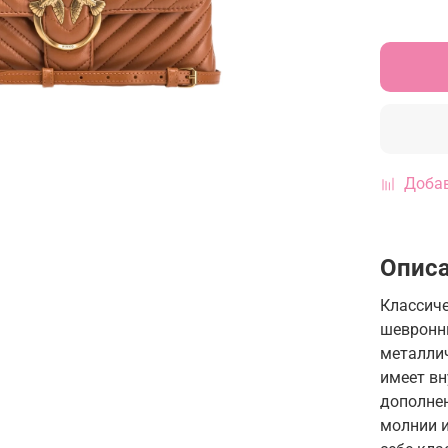
Добав
Опис
Классиче
шевронн
металлич
имеет в
дополне
молнии 