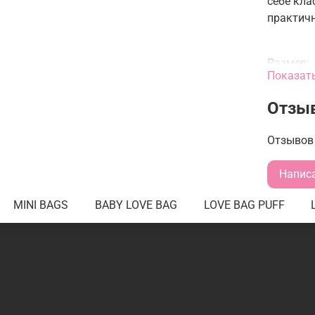
себе кла
практичн
Размер:
Показат
Выс
Отзы
Шир
Дли
Отзывов 
Напис
MINI BAGS
BABY LOVE BAG
LOVE BAG PUFF