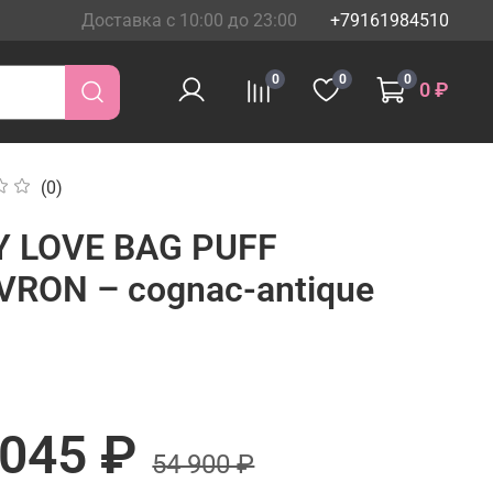
Доставка с 10:00 до 23:00
+79161984510
0
0
0
0 ₽
(0)
Y LOVE BAG PUFF
VRON – cognac-antique
 045 ₽
54 900 ₽