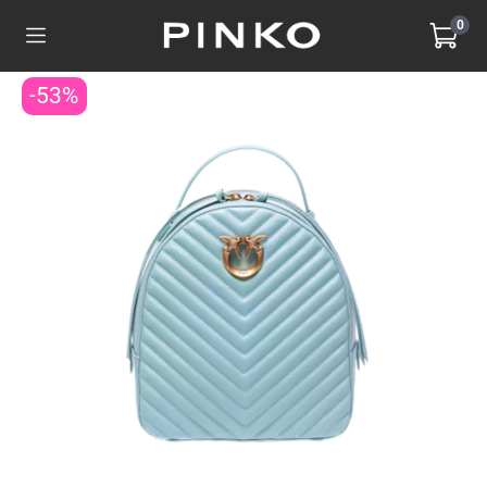
0
-53%