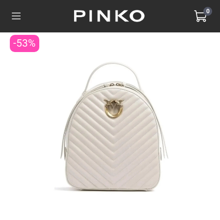
0
-53%