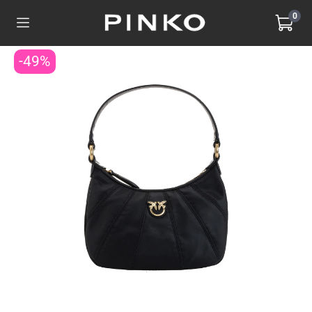
0
-49%