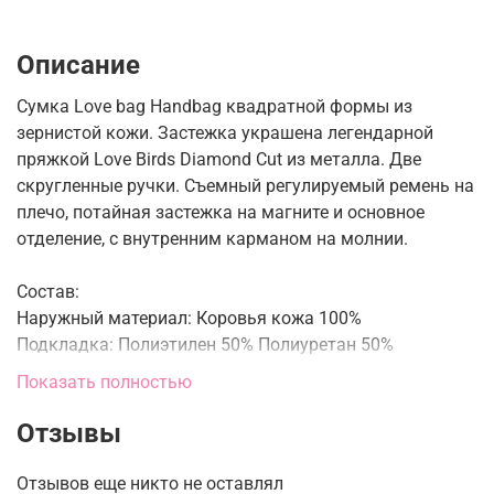
Описание
Сумка Love bag Handbag квадратной формы из
зернистой кожи. Застежка украшена легендарной
пряжкой Love Birds Diamond Cut из металла. Две
скругленные ручки. Съемный регулируемый ремень на
плечо, потайная застежка на магните и основное
отделение, с внутренним карманом на молнии.
Состав:
Наружный материал: Коровья кожа 100%
Подкладка: Полиэтилен 50% Полиуретан 50%
Показать полностью
Размер:
Глубина 15 см
Отзывы
Высота 24 см
Ширина 30 см
Отзывов еще никто не оставлял