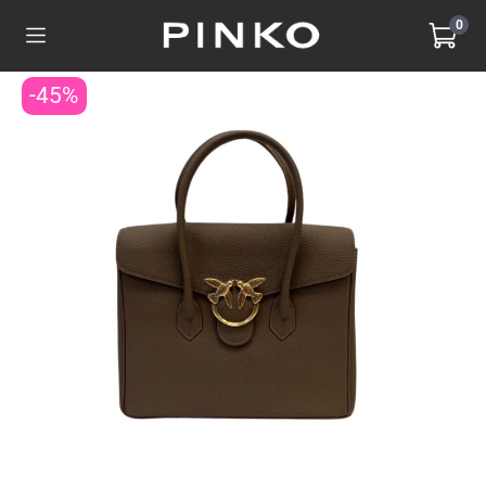
0
-45%