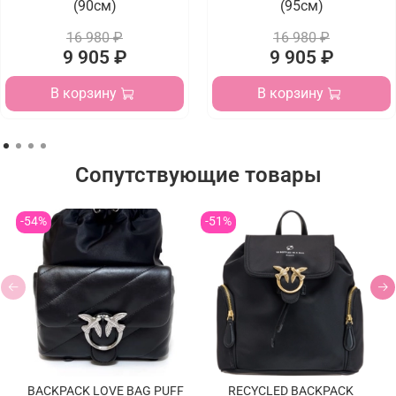
(90см)
(95см)
16 980 ₽
16 980 ₽
9 905 ₽
9 905 ₽
В корзину
В корзину
Сопутствующие товары
-54%
-51%
BACKPACK LOVE BAG PUFF
RECYCLED BACKPACK