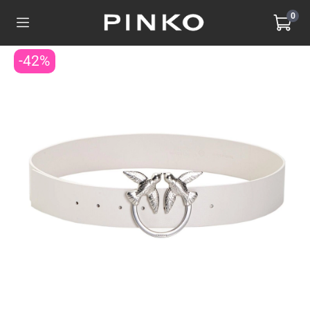
0
-42%