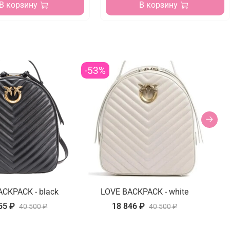
В корзину
В корзину
-53%
-5
ACKPACK - black
LOVE BACKPACK - white
RE
55 ₽
18 846 ₽
40 500 ₽
40 500 ₽