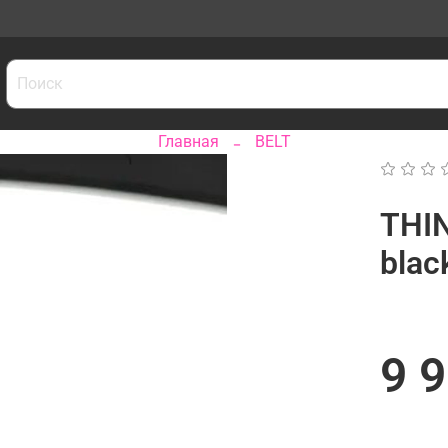
Главная
BELT
THI
blac
9 