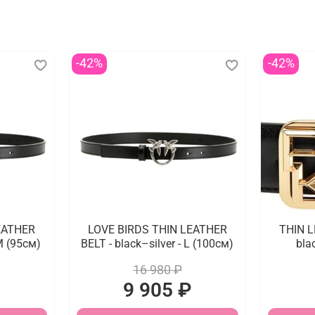
-42%
-42%
EATHER
LOVE BIRDS THIN LEATHER
THIN L
 M (95см)
BELT - black–silver - L (100см)
bla
16 980 ₽
9 905 ₽