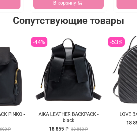
В корзину
Сопутствующие товары
-44%
-53%
CK PINKO -
AIKA LEATHER BACKPACK -
LOVE B
black
18 8
18 855 ₽
 600 ₽
33 850 ₽