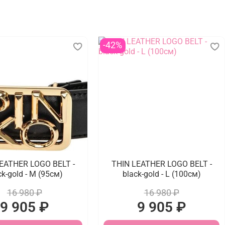
-42%
EATHER LOGO BELT -
THIN LEATHER LOGO BELT -
ck-gold - M (95см)
black-gold - L (100см)
16 980 ₽
16 980 ₽
9 905 ₽
9 905 ₽