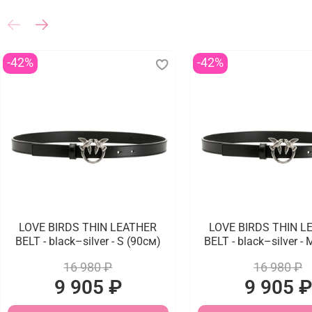
-42%
-42%
LOVE BIRDS THIN LEATHER
LOVE BIRDS THIN L
BELT - black–silver - S (90см)
BELT - black–silver -
16 980 ₽
16 980 ₽
9 905 ₽
9 905 ₽