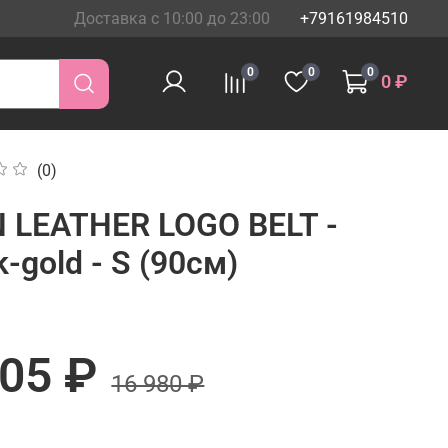
Доставка с 10:00 до 23:00
+79161984510
0
0
0
0 ₽
(0)
N LEATHER LOGO BELT -
k-gold - S (90см)
905 ₽
16 980 ₽