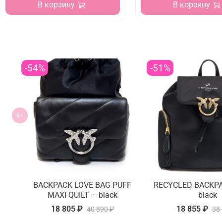
В корзину
В корзину
-54%
-51%
BACKPACK LOVE BAG PUFF
RECYCLED BACKPA
MAXI QUILT – black
black
18 805 ₽
18 855 ₽
40 890 ₽
38